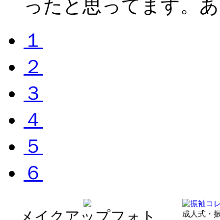
ったと思ってます。あ
１
２
３
４
５
６
メイクアップフォト
成人式・