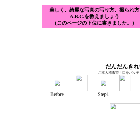
美しく、綺麗な写真の写り方、撮られ方
A.B.C.を教えましょう
（このページの下位に書きました。）
だんだんきれ
ご本人様希望「目をパッチ
Before
Step1